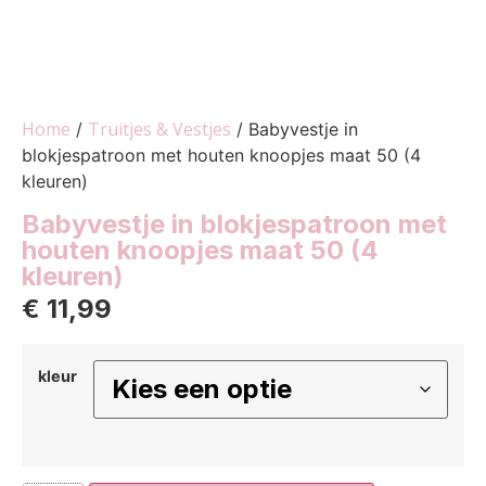
Home
Truitjes & Vestjes
/
/ Babyvestje in
blokjespatroon met houten knoopjes maat 50 (4
kleuren)
Babyvestje in blokjespatroon met
houten knoopjes maat 50 (4
kleuren)
€
11,99
kleur