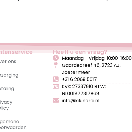
ntenservice
Heeft u een vraag?
Maandag - Vrijdag: 10:00-16:00
ver ons
Gaardedreef 46, 2723 AJ,
Zoetermeer
ezorging
+31 6 2069 5017
Kvk: 27337910 BTW:
etaling
NL001877317B68
info@kilunarei.nl
rivacy
licy
lgemene
oorwaarden