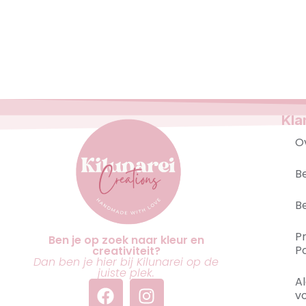
Kla
O
B
B
P
Ben je op zoek naar kleur en
Po
creativiteit?
Dan ben je hier bij Kilunarei op de
juiste plek.
A
v