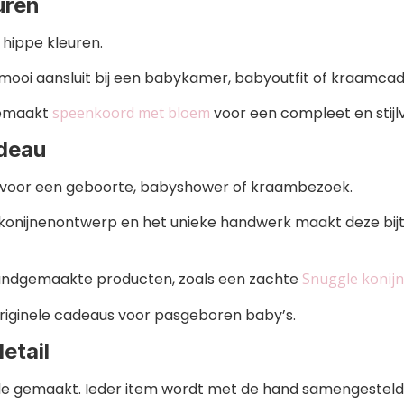
uren
1 hippe kleuren.
ie mooi aansluit bij een babykamer, babyoutfit of kraamca
gemaakt
speenkoord met bloem
voor een compleet en stijl
adeau
u voor een geboorte, babyshower of kraambezoek.
e konijnenontwerp en het unieke handwerk maakt deze bij
andgemaakte producten, zoals een zachte
Snuggle konijn
iginele cadeaus voor pasgeboren baby’s.
etail
efde gemaakt. Ieder item wordt met de hand samengesteld,