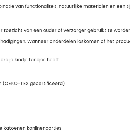
natie van functionaliteit, natuurlijke materialen en een t
er toezicht van een ouder of verzorger gebruikt te worden
eschadigingen. Wanneer onderdelen loskomen of het produ
a je kindje tandjes heeft.
n (OEKO-TEX gecertificeerd)
e katoenen konijnenoortjes