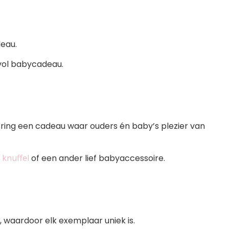
deau.
vol babycadeau.
tring een cadeau waar ouders én baby’s plezier van
 knuffel
of een ander lief babyaccessoire.
 waardoor elk exemplaar uniek is.