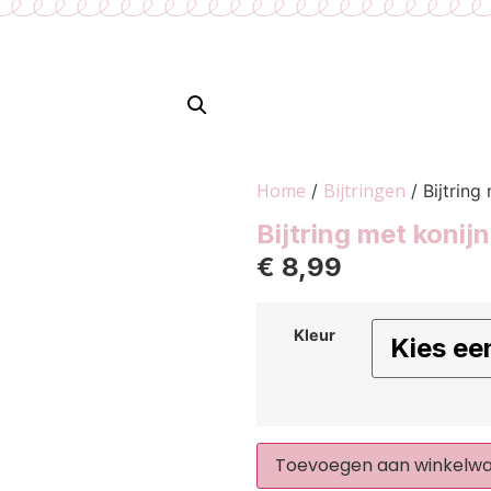
Home
Bijtringen
/
/ Bijtring
Bijtring met konijn
€
8,99
Kleur
Toevoegen aan winkelw