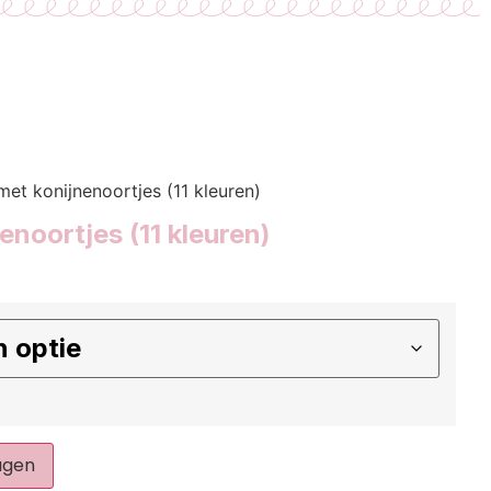
 met konijnenoortjes (11 kleuren)
enoortjes (11 kleuren)
agen