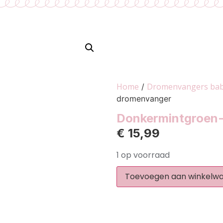
Home
Dromenvangers bab
/
dromenvanger
Donkermintgroen
€
15,99
1 op voorraad
Toevoegen aan winkelw