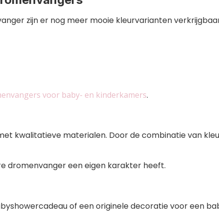
er zijn er nog meer mooie kleurvarianten verkrijgbaar
envangers voor baby- en kinderkamers
.
t kwalitatieve materialen. Door de combinatie van kleur
re dromenvanger een eigen karakter heeft.
abyshowercadeau of een originele decoratie voor een b