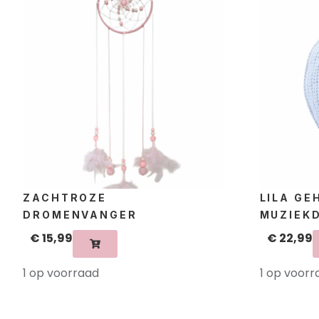
ZACHTROZE
LILA G
DROMENVANGER
MUZIEK
€
15,99
€
22,99
1 op voorraad
1 op voorr