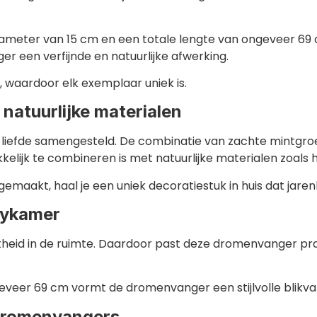
iameter van 15 cm en een totale lengte van ongeveer 69
r een verfijnde en natuurlijke afwerking.
waardoor elk exemplaar uniek is.
atuurlijke materialen
iefde samengesteld. De combinatie van zachte mintgroen
kkelijk te combineren is met natuurlijke materialen zoals 
akt, haal je een uniek decoratiestuk in huis dat jarenla
bykamer
theid in de ruimte. Daardoor past deze dromenvanger pr
veer 69 cm vormt de dromenvanger een stijlvolle blikvan
dromenvangers