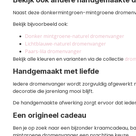
Naast deze donkermintgroen-mintgroene dromenvang
Bekijk bijvoorbeeld ook:
Donker mintgroene-naturel dromenvanger
Lichtblauwe-naturel dromenvanger
Paars-lila dromenvanger
Bekijk alle kleuren en varianten via de collectie
drom
Handgemaakt met liefde
Iedere dromenvanger wordt zorgvuldig afgewerkt me
decoratie die jarenlang mooi blijft.
De handgemaakte afwerking zorgt ervoor dat iede
Een origineel cadeau
Ben je op zoek naar een bijzonder kraamcadeau, b
mintgroene dromenvanger een prachtige keuze.