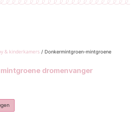
y & kinderkamers
/ Donkermintgroen-mintgroene
-mintgroene dromenvanger
agen