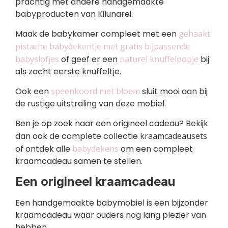
prachtig met andere handgemaakte
babyproducten van Kilunarei.
Maak de babykamer compleet met een
gehaakt
pistache babydekentje met gratis bijpassende
babyslofjes
of geef er een
naturel knuffelpopje
bij
als zacht eerste knuffeltje.
Ook een
speenkoord met bloem
sluit mooi aan bij
de rustige uitstraling van deze mobiel.
Ben je op zoek naar een origineel cadeau? Bekijk
dan ook de complete collectie
kraamcadeausets
of ontdek alle
babydekens
om een compleet
kraamcadeau samen te stellen.
Een origineel kraamcadeau
Een handgemaakte babymobiel is een bijzonder
kraamcadeau waar ouders nog lang plezier van
hebben.