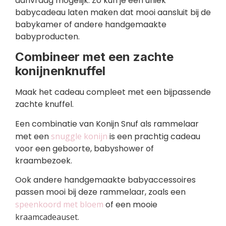
aanvraag mogelijk. Zo kun je een uniek
babycadeau laten maken dat mooi aansluit bij de
babykamer of andere handgemaakte
babyproducten.
Combineer met een zachte
konijnenknuffel
Maak het cadeau compleet met een bijpassende
zachte knuffel.
Een combinatie van Konijn Snuf als rammelaar
met een
snuggle konijn
is een prachtig cadeau
voor een geboorte, babyshower of
kraambezoek.
Ook andere handgemaakte babyaccessoires
passen mooi bij deze rammelaar, zoals een
speenkoord met bloem
of een mooie
kraamcadeauset
.