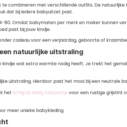
 te combineren met verschillende outfits. De natuurlijke t
tuk dat bij iedere babyuitzet past.
74-80. Omdat babymaten per merk en maker kunnen versc
ed past bij jouw kindje.
onder cadeau voor een verjaardag, geboorte of kraambe
en natuurlijke uitstraling
e kindje wat extra warmte nodig heeft. Je trekt het gem
ijke uitstraling. Hierdoor past het mooi bij een neutrale b
ok het
lichtgrijs teddy babyvestje
voor een rustige grijstint 
or meer unieke babykleding.
cht