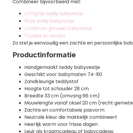
Combineer bijvoorbeeld met:
Lichtgrijs teddy babyvestje
Roze teddy babyvestje
Lichtbruin gehaakt babyvestje
Truitjes en vestjes
Zo stel je eenvoudig een zachte en persoonlijke ba
Productinformatie
Handgemaakt teddy babyvestje
Geschikt voor babymaten 74-80
Zandkleurige teddystof
Hoogte tot schouder 28 cm
Breedte 33 cm (omvang 66 cm)
Mouwlengte vanaf oksel 20 cm (recht gemete
Zachte en comfortabele pasvorm
Neutrale kleur die makkelijk combineert
Heerlijk warm voor frisse dagen
Leuk als kraamcadeau of babycadeau