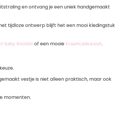
uitstraling en ontvang je een uniek handgemaakt
et tijdloze ontwerp blijft het een mooi kledingstuk
en baby booties
of een mooie
kraamcadeauset
.
keuze.
gemaakt vestje is niet alleen praktisch, maar ook
dere momenten.