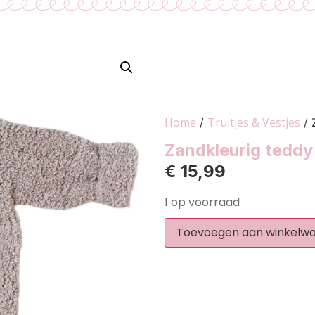
Home
Truitjes & Vestjes
/
/ 
Zandkleurig teddy
€
15,99
1 op voorraad
Toevoegen aan winkelw