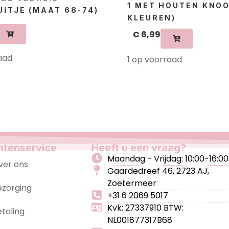
1 MET HOUTEN KNOO
ITJE (MAAT 68-74)
KLEUREN)
€
6,99
aad
1 op voorraad
ntenservice
Heeft u een vraag?
Maandag - Vrijdag: 10:00-16:00
ver ons
Gaardedreef 46, 2723 AJ,
Zoetermeer
ezorging
+31 6 2069 5017
Kvk: 27337910 BTW:
etaling
NL001877317B68