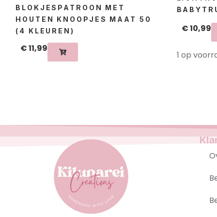
BLOKJESPATROON MET
BABYTRU
HOUTEN KNOOPJES MAAT 50
€
10,99
(4 KLEUREN)
€
11,99
1 op voorr
Kla
O
B
B