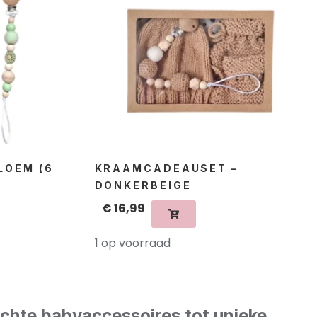
LOEM (6
KRAAMCADEAUSET –
DONKERBEIGE
€
16,99
1 op voorraad
achte babyaccessoires tot unieke