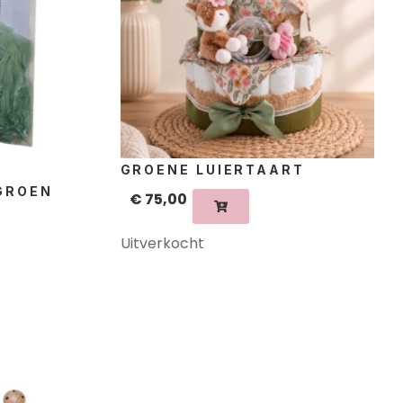
R
GROENE LUIERTAART
GROEN
€
75,00
Uitverkocht