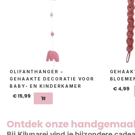
OLIFANTHANGER –
GEHAAK
GEHAAKTE DECORATIE VOOR
BLOEMEN
BABY- EN KINDERKAMER
€
4,99
€
15,99
Ontdek onze handgemaa
Bij Kilunarei vind je bijzondere ca