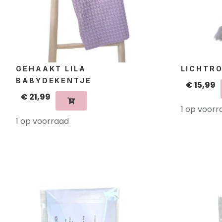
GEHAAKT LILA
LICHTR
BABYDEKENTJE
€
15,99
€
21,99
1 op voorr
1 op voorraad