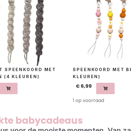
T SPEENKOORD MET
SPEENKOORD MET B
 (4 KLEUREN)
KLEUREN)
€
6,99
1 op voorraad
kte babycadeaus
deaus voor de mooiste momenten. Van z