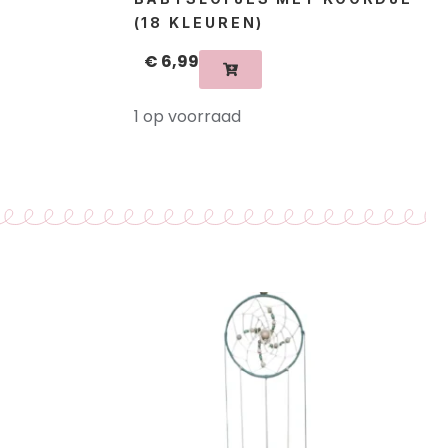
(18 KLEUREN)
€
6,99
1 op voorraad