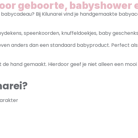
voor geboorte, babyshower 
babycadeau? Bij Kilunarei vind je handgemaakte babyacce
bydekens, speenkoorden, knuffeldoekjes, baby geschenks
t even anders dan een standaard babyproduct. Perfect 
de hand gemaakt. Hierdoor geef je niet alleen een moo
narei?
arakter