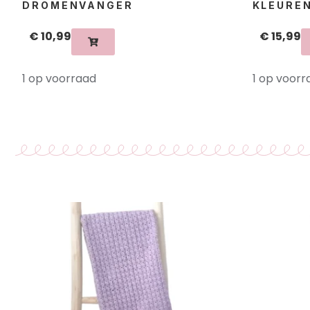
DROMENVANGER
KLEUREN
€
10,99
€
15,99
1 op voorraad
1 op voorr