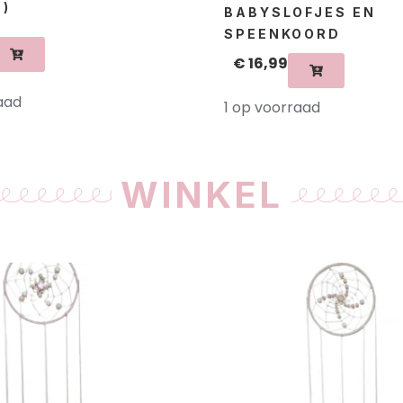
)
BABYSLOFJES EN
SPEENKOORD
€
16,99
aad
1 op voorraad
WINKEL