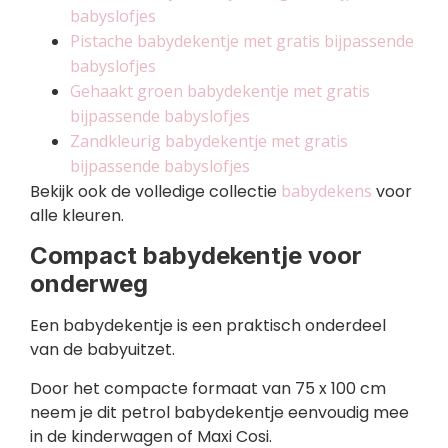
babyslofjes
Pistache babydekentje met gratis bijpassende
babyslofjes
Gehaakt groen babydekentje met gratis
bijpassende babyslofjes
Zandkleurig babydekentje met gratis
bijpassende babyslofjes
Bekijk ook de volledige collectie
babydekens
voor
alle kleuren.
Compact babydekentje voor
onderweg
Een babydekentje is een praktisch onderdeel
van de babyuitzet.
Door het compacte formaat van 75 x 100 cm
neem je dit petrol babydekentje eenvoudig mee
in de kinderwagen of Maxi Cosi.