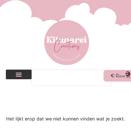
0
€
0,00
Kilunarei Shop
Beurzen | over ons
Het lijkt erop dat we niet kunnen vinden wat je zoekt.