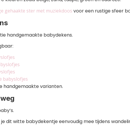
ge gehaakte ster met muziekdoos
voor een rustige sfeer b
ens
lectie handgemaakte babydekens.
jgbaar:
slofjes
byslofjes
slofjes
e babyslofjes
le handgemaakte varianten.
rweg
baby’s.
 dit witte babydekentje eenvoudig mee tijdens wandeling