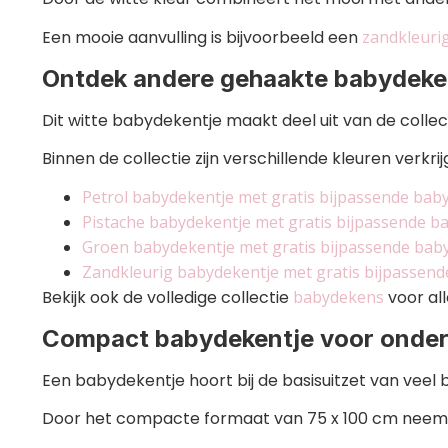
Een mooie aanvulling is bijvoorbeeld een
zandkleuri
Ontdek andere gehaakte babydek
Dit witte babydekentje maakt deel uit van de col
Binnen de collectie zijn verschillende kleuren verkri
Petrol babydekentje met gratis bijpassende baby
Pistache babydekentje met gratis bijpassende ba
Groen babydekentje met gratis bijpassende baby
Zandkleurig babydekentje met gratis bijpassend
Bekijk ook de volledige collectie
babydekens
voor al
Compact babydekentje voor onde
Een babydekentje hoort bij de basisuitzet van veel 
Door het compacte formaat van 75 x 100 cm neem je