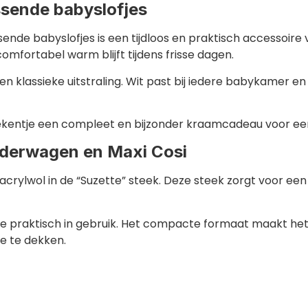
ssende babyslofjes
ende babyslofjes is een tijdloos en praktisch accessoir
omfortabel warm blijft tijdens frisse dagen.
ge en klassieke uitstraling. Wit past bij iedere babykame
bydekentje een compleet en bijzonder kraamcadeau voor e
nderwagen en Maxi Cosi
crylwol in de “Suzette” steek. Deze steek zorgt voor een 
je praktisch in gebruik. Het compacte formaat maakt he
e te dekken.