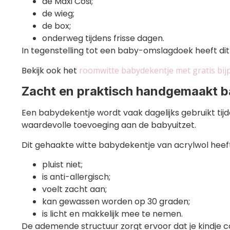
de Maxi Cosi;
de wieg;
de box;
onderweg tijdens frisse dagen.
In tegenstelling tot een baby-omslagdoek heeft dit
Bekijk ook het
roomwitte babydekentje met gratis bij
Zacht en praktisch handgemaakt 
Een babydekentje wordt vaak dagelijks gebruikt ti
waardevolle toevoeging aan de babyuitzet.
Dit gehaakte witte babydekentje van acrylwol heeft
pluist niet;
is anti-allergisch;
voelt zacht aan;
kan gewassen worden op 30 graden;
is licht en makkelijk mee te nemen.
De ademende structuur zorgt ervoor dat je kindje c