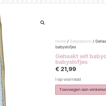
Home
Babydekens
/
/ Gehaa
babyslofjes
Gehaakt wit babyd
babyslofjes
€
21,99
1 op voorraad
Toevoegen aan winkelw