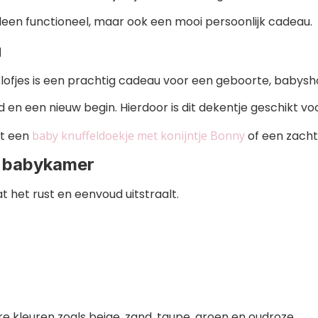
een functioneel, maar ook een mooi persoonlijk cadeau.
u
lofjes is een prachtig cadeau voor een geboorte, babysh
d en een nieuw begin. Hierdoor is dit dekentje geschikt vo
t een
baby knuffeldoekje met konijntje Bonny
of een zachte
e babykamer
 het rust en eenvoud uitstraalt.
 kleuren zoals beige, zand, taupe, groen en oudroze.