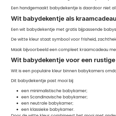
Een handgemaakt babydekentje is daardoor niet all
Wit babydekentje als kraamcadea
Een wit babydekentje met gratis bijpassende babys
De witte kleur staat symbool voor frisheid, zachthei
Maak bijvoorbeeld een compleet kraamcadeau me
Wit babydekentje voor een rustig
Wit is een populaire kleur binnen babykamers omdat
Dit babydekentje past mooi bij:
een minimalistische babykamer;
een Scandinavische babykamer;
een neutrale babykamer;
een klassieke babykamer.
Door de witte kleur combineert het mooi met andere