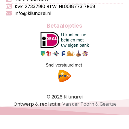
Kvk: 27337910 BTW: NL001877317B68
info@kilunarei.nl
Betaalopties
© 2026 Kilunarei
Ontwerp & realisatie:
Van der Toorn & Geertse