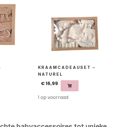
–
KRAAMCADEAUSET –
NATUREL
€
16,99
1 op voorraad
achte babyaccessoires tot unieke