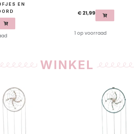
OFJES EN
OORD
€
21,99
1 op voorraad
aad
WINKEL