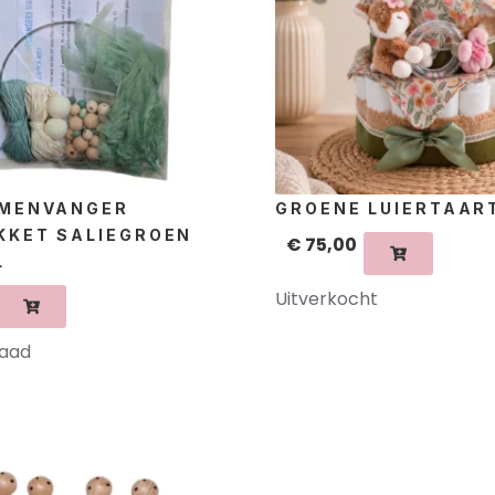
OMENVANGER
GROENE LUIERTAAR
KKET SALIEGROEN
€
75,00
L
Uitverkocht
raad