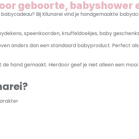
voor geboorte, babyshower 
babycadeau? Bij Kilunarei vind je handgemaakte babyacce
bydekens, speenkoorden, knuffeldoekjes, baby geschenks
t even anders dan een standaard babyproduct. Perfect 
de hand gemaakt. Hierdoor geef je niet alleen een moo
narei?
arakter