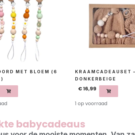
OORD MET BLOEM (6
KRAAMCADEAUSET 
)
DONKERBEIGE
€
16,99
aad
1 op voorraad
kte babycadeaus
deaus voor de mooiste momenten. Van z