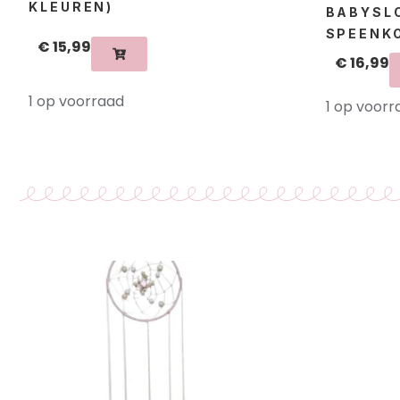
KLEUREN)
BABYSL
SPEENK
€
15,99
€
16,99
1 op voorraad
1 op voorr