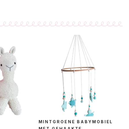
MINTGROENE BABYMOBIEL
MET GEHAAKTE