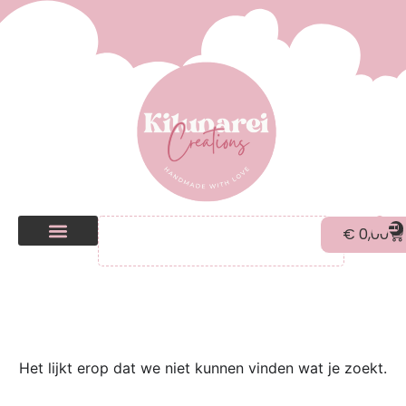
0
€
0,00
Kilunarei Shop
Beurzen | over ons
Het lijkt erop dat we niet kunnen vinden wat je zoekt.