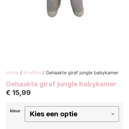
Home
Knuffels
/
/ Gehaakte giraf jungle babykamer
Gehaakte giraf jungle babykamer
€
15,99
kleur