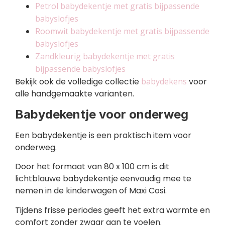
Petrol babydekentje met gratis bijpassende
babyslofjes
Roomwit babydekentje met gratis bijpassende
babyslofjes
Zandkleurig babydekentje met gratis
bijpassende babyslofjes
Bekijk ook de volledige collectie
babydekens
voor
alle handgemaakte varianten.
Babydekentje voor onderweg
Een babydekentje is een praktisch item voor
onderweg.
Door het formaat van 80 x 100 cm is dit
lichtblauwe babydekentje eenvoudig mee te
nemen in de kinderwagen of Maxi Cosi.
Tijdens frisse periodes geeft het extra warmte en
comfort zonder zwaar aan te voelen.