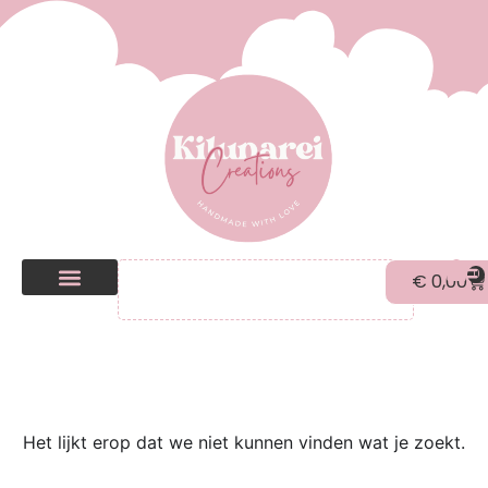
0
€
0,00
Kilunarei Shop
Beurzen | over ons
Het lijkt erop dat we niet kunnen vinden wat je zoekt.